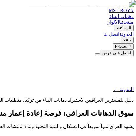
MST BOYA
دهانات البناء
منتجاتنا
الألوان
الشركة
المدونة
اتصل بنا
AR
بحث
⌘K
احصل على عرض
المدونة ←
دليل للمشترين العراقيين لاستيراد دهانات البناء من تركيا. متطلبات المن
سوق الدهانات العراقي: فرصة إعادة إعمار متن
يشهد العراق نمواً سريعاً في الإسكان والبنية التحتية وبناء المنشآت ا