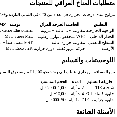
متطلبات المناخ العراقي للمنتجات
يتراوح مدى درجات الحرارة في بغداد بين 0°C في الليالي الباردة و+48°C في ذروة الصيف، مما يخلق متطلبات خاصة للدهانات الخارجية.
التطبيق
الخاصية الحرجة للعراق
توصية MST
xterior Elastomeric
الواجهة الخارجية
مقاومة UV عالية + مرونة
MST Super Matt
الجدار الداخلي
VOC منخفض، توازن رطوبة
السطح المعدني
مقاومة حرارة عالية
MST مضاد صدأ + مينا ألكيد
MST Epoxy 2K
الأرضية
حركة مرور ثقيلة، دورة حرارية
اللوجستيات والتسليم
تبلغ المسافة من غازي عنتاب إلى بغداد نحو 1,100 كم. يستغرق التسليم من باب لباب عبر TIR 2–4 أيام عبر معبر بوكر الحدودي.
طريقة التسليم
المدة
الحجم المناسب
شاحنة TIR
2–4 أيام
1,000–25,000 ل
حاوية كاملة FCL
4–8 أيام
10,000+ ل
حاوية جزئية LCL
7–12 أيام
500–9,000 ل
الأسئلة الشائعة