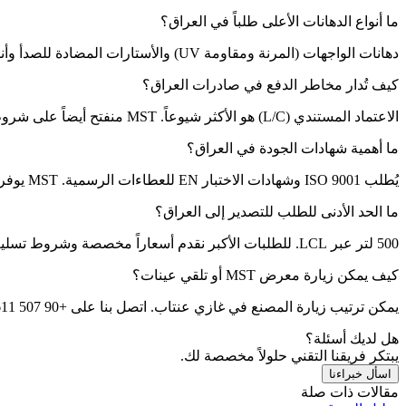
ما أنواع الدهانات الأعلى طلباً في العراق؟
دهانات الواجهات (المرنة ومقاومة UV) والأستارات المضادة للصدأ وأنظمة الإيبوكسي الصناعية.
كيف تُدار مخاطر الدفع في صادرات العراق؟
الاعتماد المستندي (L/C) هو الأكثر شيوعاً. MST منفتح أيضاً على شروط T/T للمشترين المنتظمين.
ما أهمية شهادات الجودة في العراق؟
يُطلب ISO 9001 وشهادات الاختبار EN للعطاءات الرسمية. MST يوفر هذه الشهادات لجميع منتجات التصدير.
ما الحد الأدنى للطلب للتصدير إلى العراق؟
500 لتر عبر LCL. للطلبات الأكبر نقدم أسعاراً مخصصة وشروط تسليم مرنة.
كيف يمكن زيارة معرض MST أو تلقي عينات؟
يمكن ترتيب زيارة المصنع في غازي عنتاب. اتصل بنا على +90 507 611 02 11 أو info@mstboya.com للتنسيق.
هل لديك أسئلة؟
يبتكر فريقنا التقني حلولاً مخصصة لك.
اسأل خبراءنا
مقالات ذات صلة